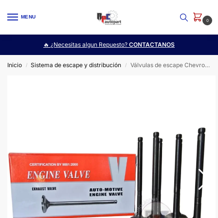
MENU
0
🔥 ¿Necesitas algun Repuesto?
CONTACTANOS
Inicio
Sistema de escape y distribución
Válvulas de escape Chevrolet Aveo 1.4 – 1.6
/
/