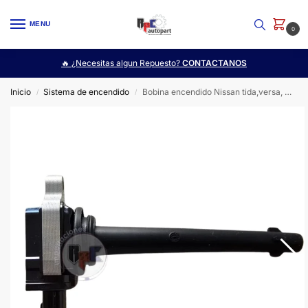
MENU
0
🔥 ¿Necesitas algun Repuesto?
CONTACTANOS
Inicio
Sistema de encendido
Bobina encendido Nissan tida,versa, marcha
/
/