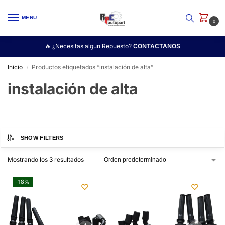
MENU
0
🔥 ¿Necesitas algun Repuesto?
CONTACTANOS
Inicio
Productos etiquetados “instalación de alta”
/
instalación de alta
SHOW FILTERS
Mostrando los 3 resultados
-18%